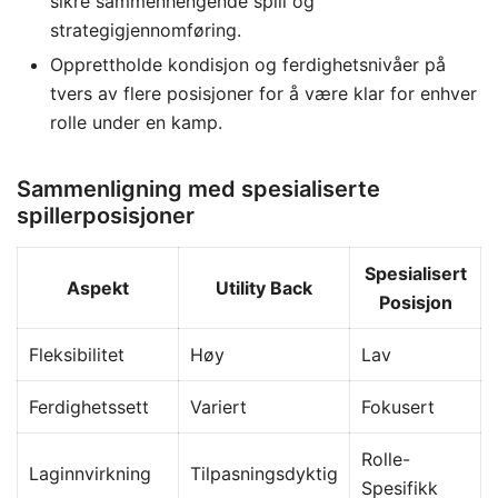
sikre sammenhengende spill og
strategigjennomføring.
Opprettholde kondisjon og ferdighetsnivåer på
tvers av flere posisjoner for å være klar for enhver
rolle under en kamp.
Sammenligning med spesialiserte
spillerposisjoner
Spesialisert
Aspekt
Utility Back
Posisjon
Fleksibilitet
Høy
Lav
Ferdighetssett
Variert
Fokusert
Rolle-
Laginnvirkning
Tilpasningsdyktig
Spesifikk