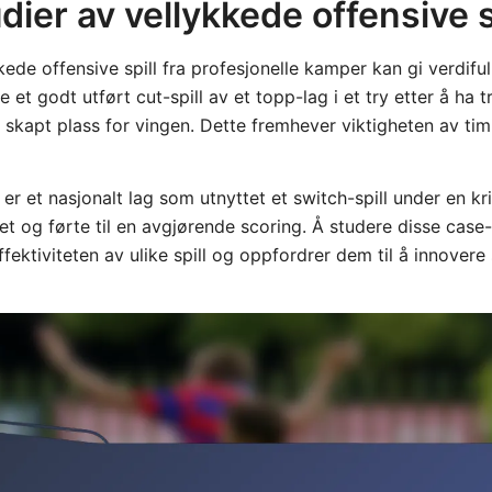
ier av vellykkede offensive s
ede offensive spill fra profesjonelle kamper kan gi verdifull
 et godt utført cut-spill av et topp-lag i et try etter å ha t
g skapt plass for vingen. Dette fremhever viktigheten av tim
er et nasjonalt lag som utnyttet et switch-spill under en k
et og førte til en avgjørende scoring. Å studere disse case-
fektiviteten av ulike spill og oppfordrer dem til å innovere 