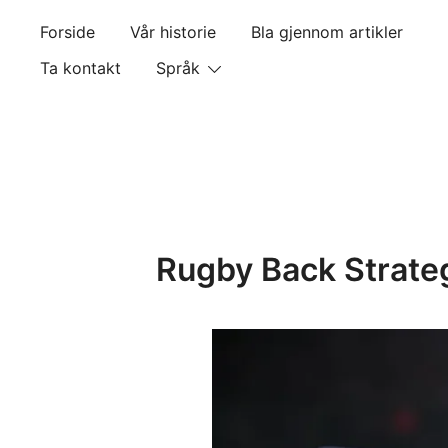
Skip
Forside
Vår historie
Bla gjennom artikler
to
content
Ta kontakt
Språk
Rugby Back Strategi