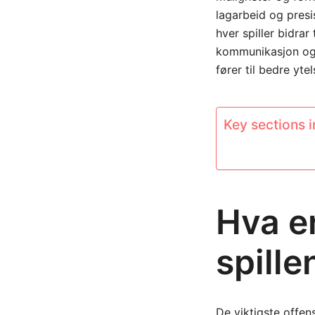
lagarbeid og presis
hver spiller bidrar
kommunikasjon og s
fører til bedre yte
Key sections in
Hva er
spille
De viktigste offen