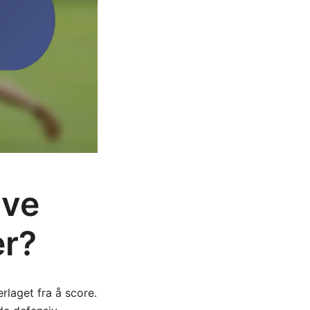
ive
er?
rlaget fra å score.