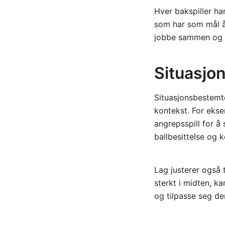
Hver bakspiller har
som har som mål å 
jobbe sammen og m
Situasjo
Situasjonsbestemte 
kontekst. For ekse
angrepsspill for å
ballbesittelse og k
Lag justerer også 
sterkt i midten, k
og tilpasse seg de