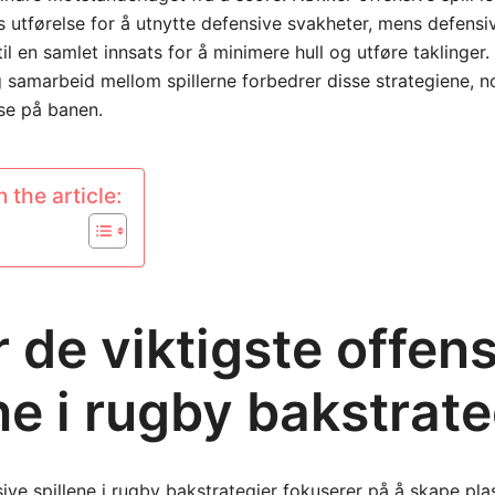
 utførelse for å utnytte defensive svakheter, mens defensive
 til en samlet innsats for å minimere hull og utføre taklinger.
amarbeid mellom spillerne forbedrer disse strategiene, noe
lse på banen.
 the article:
 de viktigste offen
ne i rugby bakstrate
sive spillene
i rugby
bakstrategier fokuserer på å skape plas