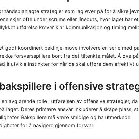
forhåndsplanlagte strategier som lag øver på for å sikre jev
ene skjer ofte under scrums eller lineouts, hvor laget har et 
llykket utførelse krever klar kommunikasjon og timing mello
et godt koordinert baklinje-move involvere en serie med p
rekke forsvarsspillere bort fra det tiltenkte målet. Å øve på
ed å utvikle instinkter for når de skal utføre dem effektivt
 bakspillere i offensive strate
r en avgjørende rolle i utførelsen av offensive strategier, da
 på laget. Deres primære ansvar inkluderer å skape plass, s
uligheter. Bakspillere må være smidige og ha utmerkede
digheter for å navigere gjennom forsvar.