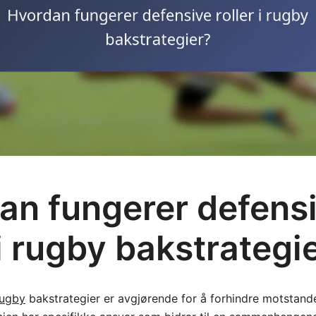
an fungerer defens
 i rugby bakstrategi
rugby
bakstrategier er avgjørende for å forhindre motstande