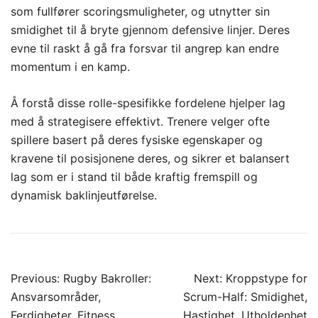
som fullfører scoringsmuligheter, og utnytter sin
smidighet til å bryte gjennom defensive linjer. Deres
evne til raskt å gå fra forsvar til angrep kan endre
momentum i en kamp.
Å forstå disse rolle-spesifikke fordelene hjelper lag
med å strategisere effektivt. Trenere velger ofte
spillere basert på deres fysiske egenskaper og
kravene til posisjonene deres, og sikrer et balansert
lag som er i stand til både kraftig fremspill og
dynamisk baklinjeutførelse.
Post
Previous:
Rugby Bakroller:
Next:
Kroppstype for
navigation
Ansvarsområder,
Scrum-Half: Smidighet,
Ferdigheter, Fitness
Hastighet, Utholdenhet