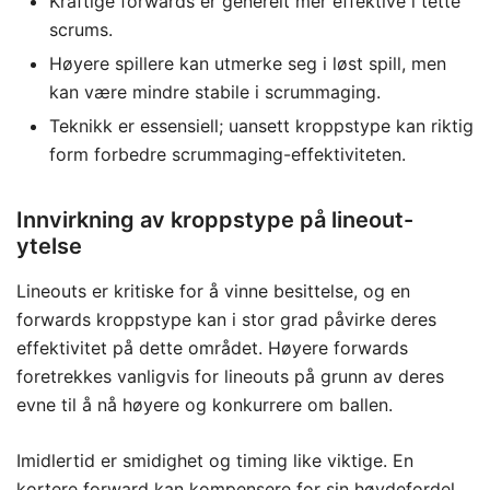
Kraftige forwards er generelt mer effektive i tette
scrums.
Høyere spillere kan utmerke seg i løst spill, men
kan være mindre stabile i scrummaging.
Teknikk er essensiell; uansett kroppstype kan riktig
form forbedre scrummaging-effektiviteten.
Innvirkning av kroppstype på lineout-
ytelse
Lineouts er kritiske for å vinne besittelse, og en
forwards kroppstype kan i stor grad påvirke deres
effektivitet på dette området. Høyere forwards
foretrekkes vanligvis for lineouts på grunn av deres
evne til å nå høyere og konkurrere om ballen.
Imidlertid er smidighet og timing like viktige. En
kortere forward kan kompensere for sin høydefordel