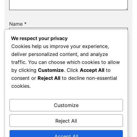
Name
*
We respect your privacy
Cookies help us improve your experience,
deliver personalized content, and analyze
Email
*
traffic. You can choose which cookies to allow
by clicking
Customize
. Click
Accept All
to
consent or
Reject All
to decline non-essential
cookies.
Website
Customize
Save my name, email, and website in this
Reject All
browser for the next time I comment.
Accept All