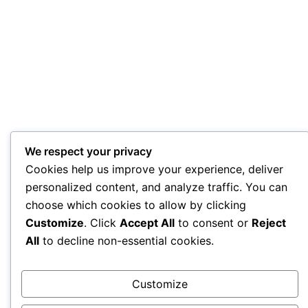
We respect your privacy
Cookies help us improve your experience, deliver
personalized content, and analyze traffic. You can
choose which cookies to allow by clicking
Customize
. Click
Accept All
to consent or
Reject
All
to decline non-essential cookies.
Customize