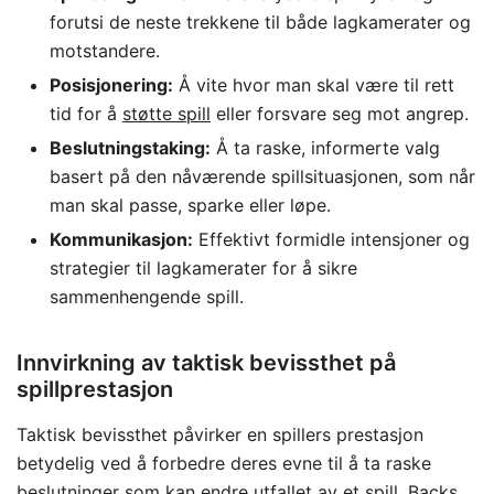
forutsi de neste trekkene til både lagkamerater og
motstandere.
Posisjonering:
Å vite hvor man skal være til rett
tid for å
støtte spill
eller forsvare seg mot angrep.
Beslutningstaking:
Å ta raske, informerte valg
basert på den nåværende spillsituasjonen, som når
man skal passe, sparke eller løpe.
Kommunikasjon:
Effektivt formidle intensjoner og
strategier til lagkamerater for å sikre
sammenhengende spill.
Innvirkning av taktisk bevissthet på
spillprestasjon
Taktisk bevissthet påvirker en spillers prestasjon
betydelig ved å forbedre deres evne til å ta raske
beslutninger som kan endre utfallet av et spill. Backs