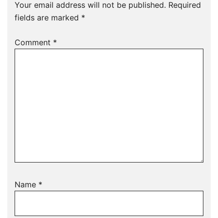
Your email address will not be published.
Required
fields are marked
*
Comment
*
Name
*