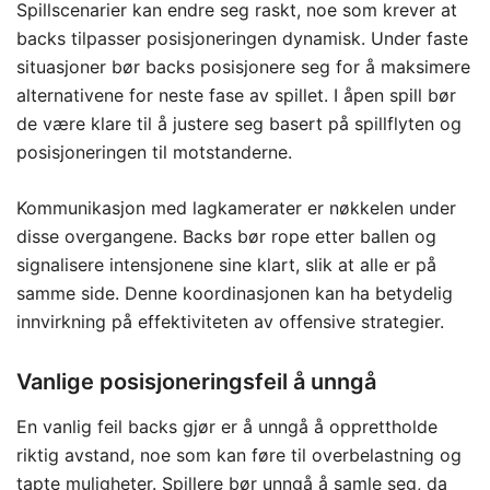
Spillscenarier kan endre seg raskt, noe som krever at
backs tilpasser posisjoneringen dynamisk. Under faste
situasjoner bør backs posisjonere seg for å maksimere
alternativene for neste fase av spillet. I åpen spill bør
de være klare til å justere seg basert på spillflyten og
posisjoneringen til motstanderne.
Kommunikasjon med lagkamerater er nøkkelen under
disse overgangene. Backs bør rope etter ballen og
signalisere intensjonene sine klart, slik at alle er på
samme side. Denne koordinasjonen kan ha betydelig
innvirkning på effektiviteten av offensive strategier.
Vanlige posisjoneringsfeil å unngå
En vanlig feil backs gjør er å unngå å opprettholde
riktig avstand, noe som kan føre til overbelastning og
tapte muligheter. Spillere bør unngå å samle seg, da