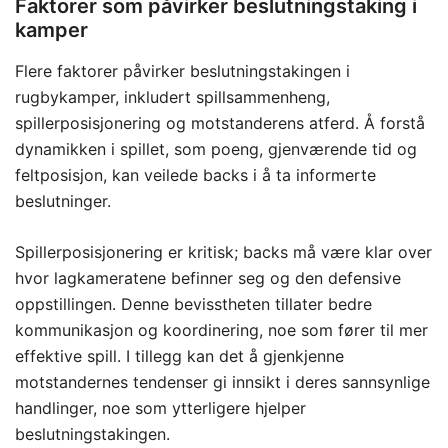
Faktorer som påvirker beslutningstaking i
kamper
Flere faktorer påvirker beslutningstakingen i
rugbykamper, inkludert spillsammenheng,
spillerposisjonering og motstanderens atferd. Å forstå
dynamikken i spillet, som poeng, gjenværende tid og
feltposisjon, kan veilede backs i å ta informerte
beslutninger.
Spillerposisjonering er kritisk; backs må være klar over
hvor lagkameratene befinner seg og den defensive
oppstillingen. Denne bevisstheten tillater bedre
kommunikasjon og koordinering, noe som fører til mer
effektive spill. I tillegg kan det å gjenkjenne
motstandernes tendenser gi innsikt i deres sannsynlige
handlinger, noe som ytterligere hjelper
beslutningstakingen.