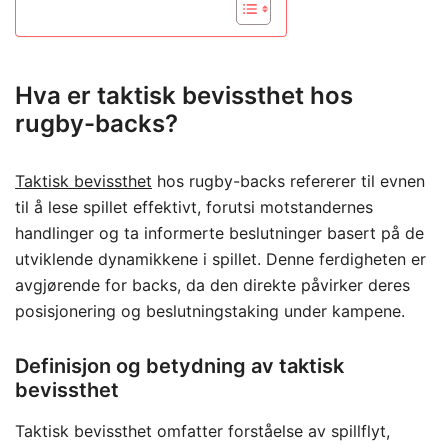
Hva er taktisk bevissthet hos
rugby-backs?
Taktisk bevissthet
hos rugby-backs refererer til evnen
til å lese spillet effektivt, forutsi motstandernes
handlinger og ta informerte beslutninger basert på de
utviklende dynamikkene i spillet. Denne ferdigheten er
avgjørende for backs, da den direkte påvirker deres
posisjonering og beslutningstaking under kampene.
Definisjon og betydning av taktisk
bevissthet
Taktisk bevissthet omfatter forståelse av spillflyt,