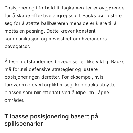
Posisjonering i forhold til lagkamerater er avgjørende
for å skape effektive angrepsspill. Backs bør justere
seg for å støtte ballbæreren mens de er klare til å
motta en pasning. Dette krever konstant
kommunikasjon og bevissthet om hverandres
bevegelser.
Å lese motstandernes bevegelser er like viktig. Backs
må forutsi defensive strategier og justere
posisjoneringen deretter. For eksempel, hvis
forsvarerne overforplikter seg, kan backs utnytte
plassen som blir etterlatt ved å løpe inn i åpne
områder.
Tilpasse posisjonering basert på
spillscenarier