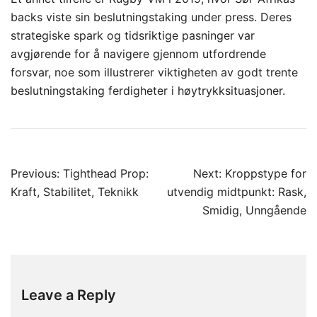
backs viste sin beslutningstaking under press. Deres
strategiske spark og tidsriktige pasninger var
avgjørende for å navigere gjennom utfordrende
forsvar, noe som illustrerer viktigheten av godt trente
beslutningstaking ferdigheter i høytrykksituasjoner.
Post
Previous:
Tighthead Prop:
Next:
Kroppstype for
navigation
Kraft, Stabilitet, Teknikk
utvendig midtpunkt: Rask,
Smidig, Unngående
Leave a Reply