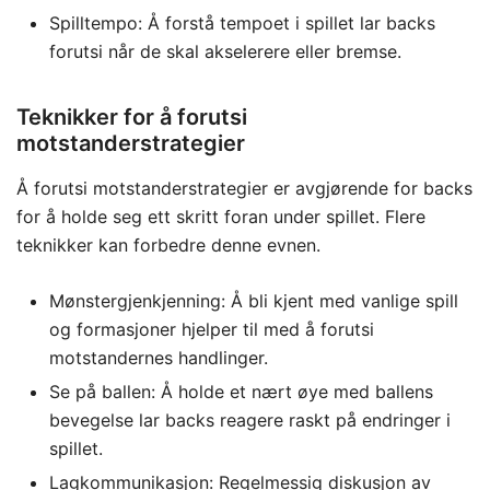
Spilltempo: Å forstå tempoet i spillet lar backs
forutsi når de skal akselerere eller bremse.
Teknikker for å forutsi
motstanderstrategier
Å forutsi motstanderstrategier er avgjørende for backs
for å holde seg ett skritt foran under spillet. Flere
teknikker kan forbedre denne evnen.
Mønstergjenkjenning: Å bli kjent med vanlige spill
og formasjoner hjelper til med å forutsi
motstandernes handlinger.
Se på ballen: Å holde et nært øye med ballens
bevegelse lar backs reagere raskt på endringer i
spillet.
Lagkommunikasjon: Regelmessig diskusjon av